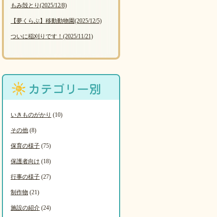
もみ殻とり
(2025/12/8)
【夢くらぶ】移動動物園
(2025/12/5)
ついに稲刈りです！
(2025/11/21)
いきものがかり
(10)
その他
(8)
保育の様子
(75)
保護者向け
(18)
行事の様子
(27)
制作物
(21)
施設の紹介
(24)