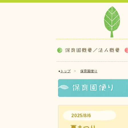
●
トップ
>
保育園便り
2025/8/6