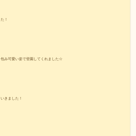
した！
を包み可愛い姿で登園してくれました☆
ていきました！